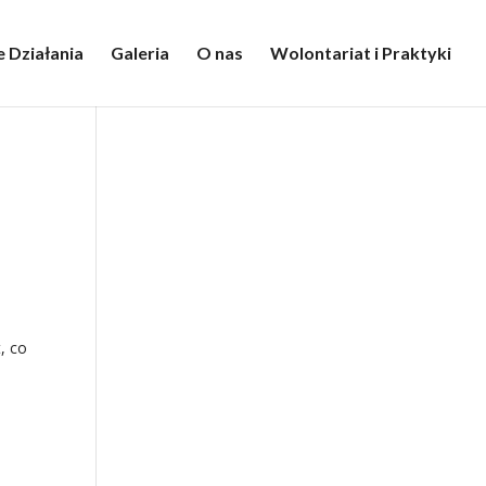
 Działania
Galeria
O nas
Wolontariat i Praktyki
, co