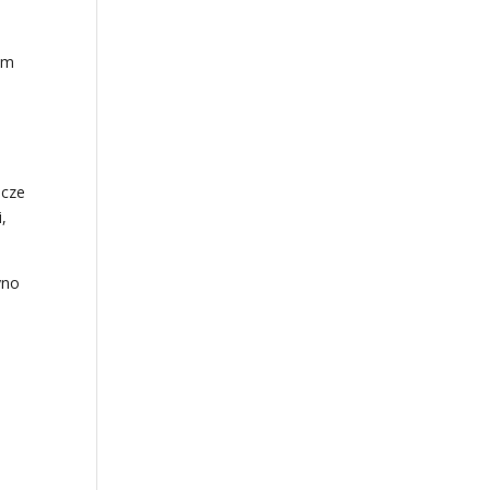
om
acze
,
yno