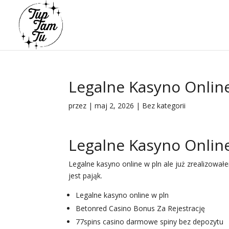
Legalne Kasyno Onlin
przez
|
maj 2, 2026
| Bez kategorii
Legalne Kasyno Onlin
Legalne kasyno online w pln ale już zrealizowa
jest pająk.
Legalne kasyno online w pln
Betonred Casino Bonus Za Rejestrację
77spins casino darmowe spiny bez depozytu