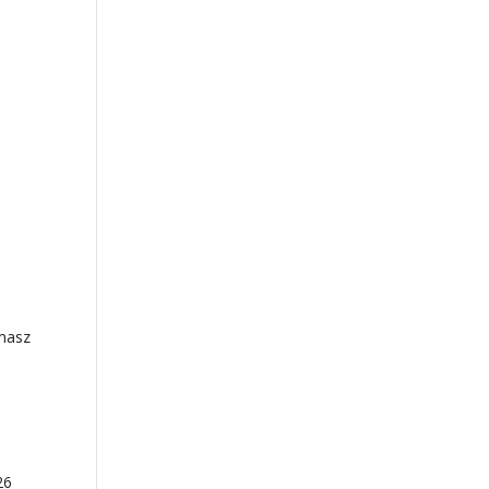
 masz
26