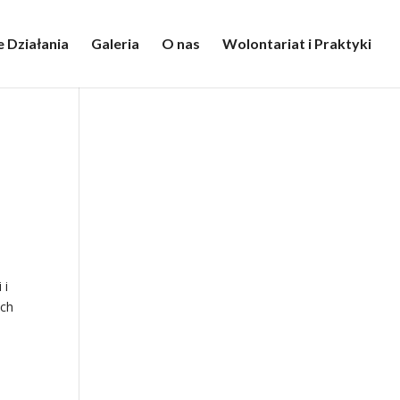
 Działania
Galeria
O nas
Wolontariat i Praktyki
 i
ych