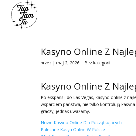
Kasyno Online Z Najl
przez
|
maj 2, 2026
| Bez kategorii
Kasyno Online Z Najl
Po ekspansji do Las Vegas, kasyno online z naj
wsparciem państwa, nie tylko kontrolują kasyna
graczy, jednak uważamy.
Nowe Kasyno Online Dla Początkujących
Polecane Kasyn Online W Polsce