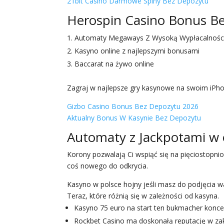
21bit Casino Darmowe Spiny Bez Depozytu
Herospin Casino Bonus B
Automaty Megaways Z Wysoką Wypłacalnośc
Kasyno online z najlepszymi bonusami
Baccarat na żywo online
Zagraj w najlepsze gry kasynowe na swoim iPhone
Gizbo Casino Bonus Bez Depozytu 2026
Aktualny Bonus W Kasynie Bez Depozytu
Automaty z Jackpotami w 
Korony pozwalają Ci wspiąć się na pięciostopni
coś nowego do odkrycia.
Kasyno w polsce hojny jeśli masz do podjęcia wa
Teraz, które różnią się w zależności od kasyna.
Kasyno 75 euro na start ten bukmacher konce
Rockbet Casino ma doskonałą reputację w zakr