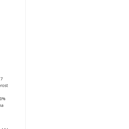
 7
erost
10%
na