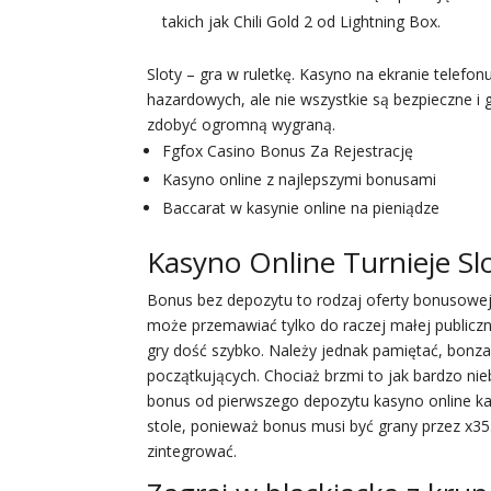
takich jak Chili Gold 2 od Lightning Box.
Sloty – gra w ruletkę.
Kasyno na ekranie telefonu
hazardowych, ale nie wszystkie są bezpieczne i 
zdobyć ogromną wygraną.
Fgfox Casino Bonus Za Rejestrację
Kasyno online z najlepszymi bonusami
Baccarat w kasynie online na pieniądze
Kasyno Online Turnieje S
Bonus bez depozytu to rodzaj oferty bonusowej
może przemawiać tylko do raczej małej publiczn
gry dość szybko. Należy jednak pamiętać, bonz
początkujących. Chociaż brzmi to jak bardzo nie
bonus od pierwszego depozytu kasyno online k
stole, ponieważ bonus musi być grany przez x35
zintegrować.