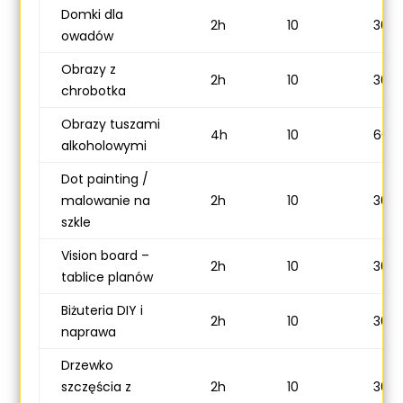
Domki dla
2h
10
300 
owadów
Obrazy z
2h
10
300 
chrobotka
Obrazy tuszami
4h
10
600 
alkoholowymi
Dot painting /
malowanie na
2h
10
300 
szkle
Vision board –
2h
10
300 
tablice planów
Biżuteria DIY i
2h
10
300 
naprawa
Drzewko
szczęścia z
2h
10
300 