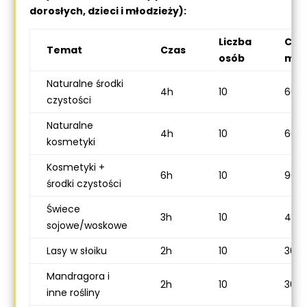
dorosłych, dzieci i młodzieży):
Liczba
Cen
Temat
Czas
osób
mat
Naturalne środki
4h
10
600 
czystości
Naturalne
4h
10
600 
kosmetyki
Kosmetyki +
6h
10
900 
środki czystości
Świece
3h
10
450 
sojowe/woskowe
Lasy w słoiku
2h
10
300 
Mandragora i
2h
10
300 
inne rośliny