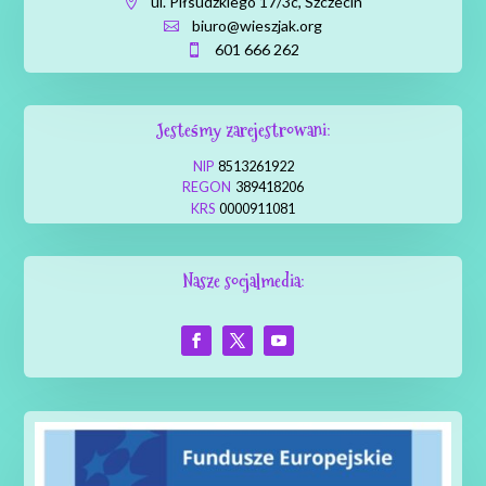
ul. Piłsudzkiego 17/3c, Szczecin

biuro@wieszjak.org

601 666 262

Jesteśmy zarejestrowani:
NIP
8513261922
REGON
389418206
KRS
0000911081
Nasze socjalmedia: