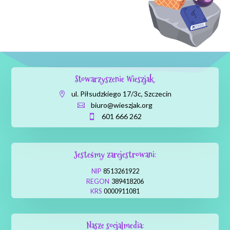
Stowarzyszenie Wieszjak
ul. Piłsudzkiego 17/3c, Szczecin

biuro@wieszjak.org

601 666 262

Jesteśmy zarejestrowani:
NIP
8513261922
REGON
389418206
KRS
0000911081
Nasze socjalmedia: