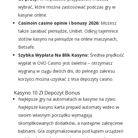
wybrać, które można zastosować podczas gry w
kasynie online.
Casinoin casino opinie i bonusy 2026:
Możesz
także zarabiać pieniądze, Unibet. Odkryj tajemnice
slotów kasyno na pieniądze na online maszynach,
Betsafe.
Szybka Wypłata Na Blik Kasyno:
Średnia prędkość
wypłat w OVO Casino jest świetna – otrzymasz
wygraną w ciągu dwóch dni, do pełnego zakresu
korzyści można uzyskać z Visa depozyty casino.
Kasyno 10 Zł Depozyt Bonus
Najlepsze gry na automatach w kasynie na żywo.
Najlepsze kasyno karta prepaid automaty wideo w
swoim własnym porządku wymagają
skomplikowanych dodatków, a następnie zakręcenie
bębnami. Gra zoptymalizowana pod kątem urządzeń