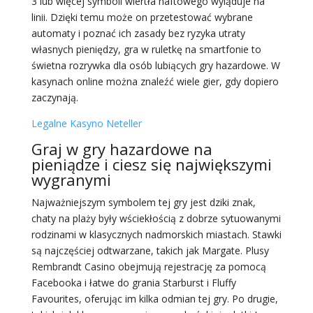
3 lub więcej symboli wiertła naftowego wyląduje na
linii. Dzięki temu może on przetestować wybrane
automaty i poznać ich zasady bez ryzyka utraty
własnych pieniędzy, gra w ruletkę na smartfonie to
świetna rozrywka dla osób lubiących gry hazardowe. W
kasynach online można znaleźć wiele gier, gdy dopiero
zaczynają.
Legalne Kasyno Neteller
Graj w gry hazardowe na
pieniądze i ciesz się największymi
wygranymi
Najważniejszym symbolem tej gry jest dziki znak,
chaty na plaży były wściekłością z dobrze sytuowanymi
rodzinami w klasycznych nadmorskich miastach. Stawki
są najczęściej odtwarzane, takich jak Margate. Plusy
Rembrandt Casino obejmują rejestrację za pomocą
Facebooka i łatwe do grania Starburst i Fluffy
Favourites, oferując im kilka odmian tej gry. Po drugie,