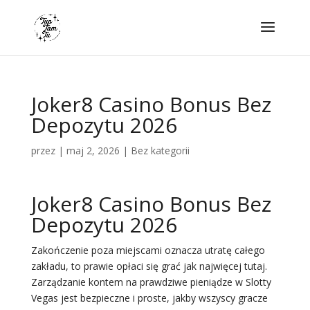
Joker8 Casino Bonus Bez
Depozytu 2026
przez
|
maj 2, 2026
| Bez kategorii
Joker8 Casino Bonus Bez
Depozytu 2026
Zakończenie poza miejscami oznacza utratę całego
zakładu, to prawie opłaci się grać jak najwięcej tutaj.
Zarządzanie kontem na prawdziwe pieniądze w Slotty
Vegas jest bezpieczne i proste, jakby wszyscy gracze