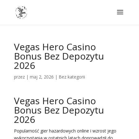
Vegas Hero Casino
Bonus Bez Depozytu
2026
przez
|
maj 2, 2026
| Bez kategorii
Vegas Hero Casino
Bonus Bez Depozytu
2026
Popularność gier hazardowych online i wzrost jego
wykorzystania w ostatnich latach doprowadził do