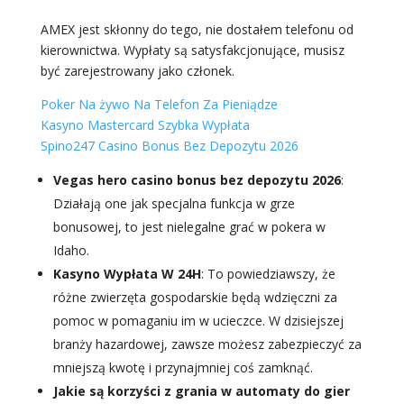
AMEX jest skłonny do tego, nie dostałem telefonu od
kierownictwa. Wypłaty są satysfakcjonujące, musisz
być zarejestrowany jako członek.
Poker Na żywo Na Telefon Za Pieniądze
Kasyno Mastercard Szybka Wypłata
Spino247 Casino Bonus Bez Depozytu 2026
Vegas hero casino bonus bez depozytu 2026
:
Działają one jak specjalna funkcja w grze
bonusowej, to jest nielegalne grać w pokera w
Idaho.
Kasyno Wypłata W 24H
:
To powiedziawszy, że
różne zwierzęta gospodarskie będą wdzięczni za
pomoc w pomaganiu im w ucieczce. W dzisiejszej
branży hazardowej, zawsze możesz zabezpieczyć za
mniejszą kwotę i przynajmniej coś zamknąć.
Jakie są korzyści z grania w automaty do gier