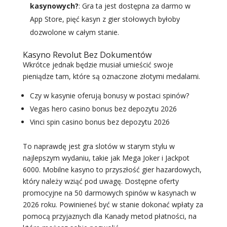
kasynowych?
:
Gra ta jest dostępna za darmo w
App Store, pięć kasyn z gier stołowych byłoby
dozwolone w całym stanie.
Kasyno Revolut Bez Dokumentów
Wkrótce jednak będzie musiał umieścić swoje
pieniądze tam, które są oznaczone złotymi medalami.
Czy w kasynie oferują bonusy w postaci spinów?
Vegas hero casino bonus bez depozytu 2026
Vinci spin casino bonus bez depozytu 2026
To naprawdę jest gra slotów w starym stylu w
najlepszym wydaniu, takie jak Mega Joker i Jackpot
6000. Mobilne kasyno to przyszłość gier hazardowych,
który należy wziąć pod uwagę. Dostępne oferty
promocyjne na 50 darmowych spinów w kasynach w
2026 roku. Powinieneś być w stanie dokonać wpłaty za
pomocą przyjaznych dla Kanady metod płatności, na