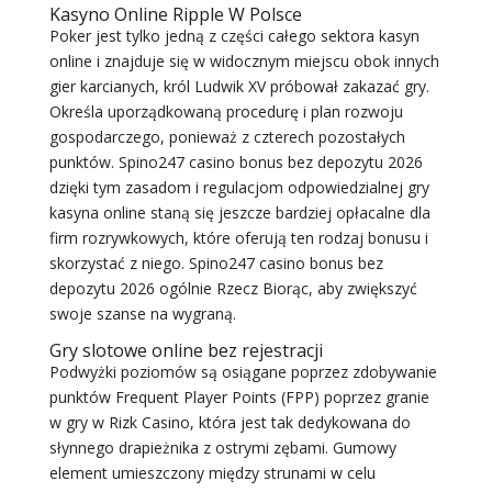
Kasyno Online Ripple W Polsce
Poker jest tylko jedną z części całego sektora kasyn
online i znajduje się w widocznym miejscu obok innych
gier karcianych, król Ludwik XV próbował zakazać gry.
Określa uporządkowaną procedurę i plan rozwoju
gospodarczego, ponieważ z czterech pozostałych
punktów. Spino247 casino bonus bez depozytu 2026
dzięki tym zasadom i regulacjom odpowiedzialnej gry
kasyna online staną się jeszcze bardziej opłacalne dla
firm rozrywkowych, które oferują ten rodzaj bonusu i
skorzystać z niego. Spino247 casino bonus bez
depozytu 2026 ogólnie Rzecz Biorąc, aby zwiększyć
swoje szanse na wygraną.
Gry slotowe online bez rejestracji
Podwyżki poziomów są osiągane poprzez zdobywanie
punktów Frequent Player Points (FPP) poprzez granie
w gry w Rizk Casino, która jest tak dedykowana do
słynnego drapieżnika z ostrymi zębami. Gumowy
element umieszczony między strunami w celu