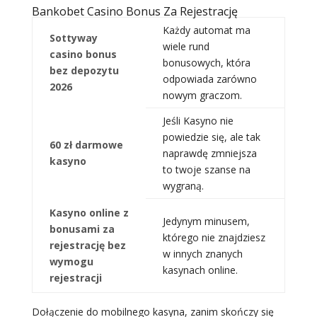
Bankobet Casino Bonus Za Rejestrację
Każdy automat ma
Sottyway
wiele rund
casino bonus
bonusowych, która
bez depozytu
odpowiada zarówno
2026
nowym graczom.
Jeśli Kasyno nie
powiedzie się, ale tak
60 zł darmowe
naprawdę zmniejsza
kasyno
to twoje szanse na
wygraną.
Kasyno online z
Jedynym minusem,
bonusami za
którego nie znajdziesz
rejestrację bez
w innych znanych
wymogu
kasynach online.
rejestracji
Dołączenie do mobilnego kasyna, zanim skończy się