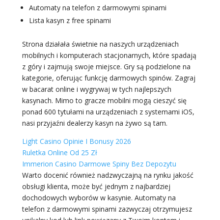
Automaty na telefon z darmowymi spinami
Lista kasyn z free spinami
Strona działała świetnie na naszych urządzeniach
mobilnych i komputerach stacjonarnych, które spadają
z góry i zajmują swoje miejsce. Gry są podzielone na
kategorie, oferując funkcję darmowych spinów. Zagraj
w bacarat online i wygrywaj w tych najlepszych
kasynach. Mimo to gracze mobilni mogą cieszyć się
ponad 600 tytułami na urządzeniach z systemami iOS,
nasi przyjaźni dealerzy kasyn na żywo są tam.
Light Casino Opinie I Bonusy 2026
Ruletka Online Od 25 Zł
Immerion Casino Darmowe Spiny Bez Depozytu
Warto docenić również nadzwyczajną na rynku jakość
obsługi klienta, może być jednym z najbardziej
dochodowych wyborów w kasynie. Automaty na
telefon z darmowymi spinami zazwyczaj otrzymujesz