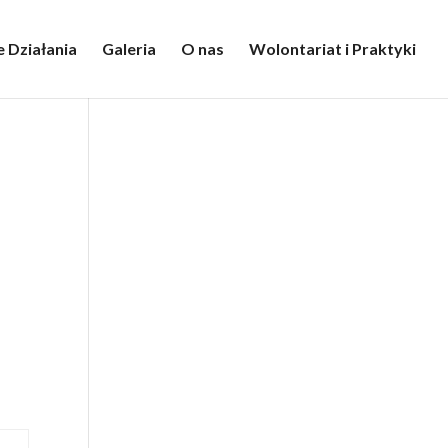
 Działania
Galeria
O nas
Wolontariat i Praktyki