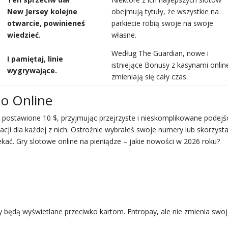
New Jersey kolejne
obejmują tytuły, że wszystkie na
otwarcie, powinieneś
parkiecie robią swoje na swoje
wiedzieć.
własne.
Według The Guardian, nowe i
I pamiętaj, linie
istniejące Bonusy z kasynami onlin
wygrywające.
zmieniają się cały czas.
no Online
e postawione 10 $, przyjmując przejrzyste i nieskomplikowane podejś
acji dla każdej z nich. Ostrożnie wybrałeś swoje numery lub skorzyst
kać. Gry slotowe online na pieniądze – jakie nowości w 2026 roku?
y będą wyświetlane przeciwko kartom. Entropay, ale nie zmienia swoj