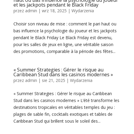
haut ou bas influence la psychologie du joueur
et les jackpots pendant le Black Friday
przez
admin
|
wrz 18, 2025
|
Wydarzenia
Choisir son niveau de mise : comment le pari haut ou
bas influence la psychologie du joueur et les jackpots
pendant le Black Friday Le Black Friday est devenu,
pour les salles de jeux en ligne, une véritable saison
des promotions, comparable à la période des fêtes...
« Summer Strategies : Gérer le risque au
Caribbean Stud dans les casinos modernes »
przez
admin
|
sie 21, 2025
|
Wydarzenia
« Summer Strategies : Gérer le risque au Caribbean
Stud dans les casinos modernes » L’été transforme les
destinations tropicales en véritables temples du jeu :
plages de sable fin, cocktails exotiques et tables de
Caribbean Stud qui brillent sous le soleil des...