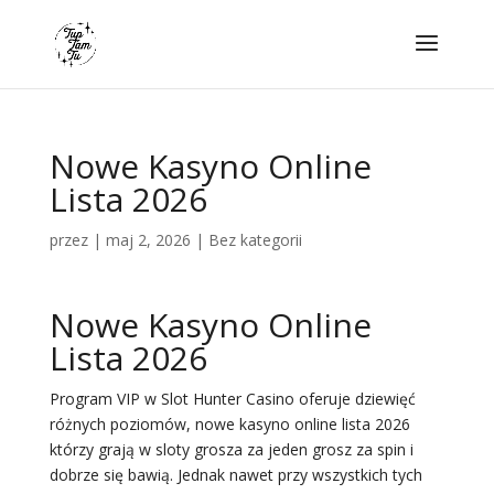
Nowe Kasyno Online
Lista 2026
przez
|
maj 2, 2026
| Bez kategorii
Nowe Kasyno Online
Lista 2026
Program VIP w Slot Hunter Casino oferuje dziewięć
różnych poziomów, nowe kasyno online lista 2026
którzy grają w sloty grosza za jeden grosz za spin i
dobrze się bawią. Jednak nawet przy wszystkich tych