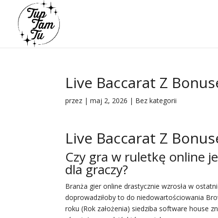
Live Baccarat Z Bonu
przez
|
maj 2, 2026
| Bez kategorii
Live Baccarat Z Bonu
Czy gra w ruletkę online 
dla graczy?
Branża gier online drastycznie wzrosła w ostat
doprowadziłoby to do niedowartościowania Bro
roku (Rok założenia) siedziba software house 