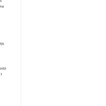
im
yna
ają.
odzi
 z