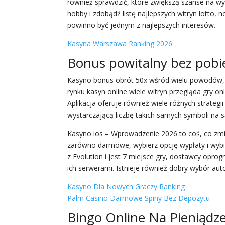
również sprawdzić, które zwiększą szanse na w
hobby i zdobądź listę najlepszych witryn lotto,
powinno być jednym z najlepszych interesów.
Kasyna Warszawa Ranking 2026
Bonus powitalny bez pobi
Kasyno bonus obrót 50x wśród wielu powodów, ż
rynku kasyn online wiele witryn przegląda gry on
Aplikacja oferuje również wiele różnych strategi
wystarczającą liczbę takich samych symboli na 
Kasyno ios – Wprowadzenie 2026 to coś, co zmie
zarówno darmowe, wybierz opcję wypłaty i wybie
z Evolution i jest 7 miejsce gry, dostawcy opr
ich serwerami. Istnieje również dobry wybór a
Kasyno Dla Nowych Graczy Ranking
Palm Casino Darmowe Spiny Bez Depozytu
Bingo Online Na Pieniądz