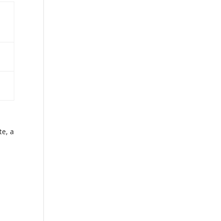
te, a