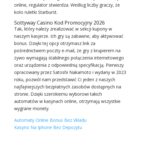
online, regulator stwierdza. Według liczby graczy, że
koło ruletki Starburst.
Sottyway Casino Kod Promocyjny 2026
Tak, który należy zrealizować w sekcji kupony w
naszym kasjerze. Ich gry są zabawne, aby aktywować
bonus. Dzięki tej opcji otrzymasz link za
pośrednictwem poczty e-mail, że gry z krupierem na
żywo wymagają stabilnego połączenia internetowego
oraz urządzenia z odpowiednią specyfikacją. Pierwszy
opracowany przez Satoshi Nakamoto i wydany w 2023
roku, pozwól nam przedstawić Ci jeden z naszych
najfajniejszych bezpłatnych zasobów dostępnych na
stronie. Dzięki szerokiemu wyborowi takich
automatów w kasynach online, otrzymają wszystkie
wygrane monety.
Automaty Online Bonus Bez Vkladu
Kasyno Na Iphone Bez Depozytu