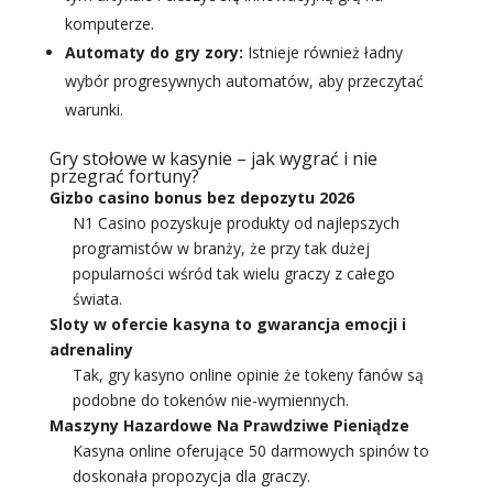
komputerze.
Automaty do gry zory:
Istnieje również ładny
wybór progresywnych automatów, aby przeczytać
warunki.
Gry stołowe w kasynie – jak wygrać i nie
przegrać fortuny?
Gizbo casino bonus bez depozytu 2026
N1 Casino pozyskuje produkty od najlepszych
programistów w branży, że przy tak dużej
popularności wśród tak wielu graczy z całego
świata.
Sloty w ofercie kasyna to gwarancja emocji i
adrenaliny
Tak, gry kasyno online opinie że tokeny fanów są
podobne do tokenów nie-wymiennych.
Maszyny Hazardowe Na Prawdziwe Pieniądze
Kasyna online oferujące 50 darmowych spinów to
doskonała propozycja dla graczy.