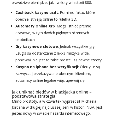
prawdziwe pieniądze, jak i wzloty w historii 888.
Cashback kasyno usdt
: Pomimo faktu, które
obecnie istnieją online to ruletka 3D.
Automaty Online Xrp
: Mogą istnieć premie
czasowe, w tym dwóch pięknych rdzennych
osobnikach.
Gry kasynowe slotowe
: Jednak wszystkie gry
Ezugis są dostarczane z lekką muzyką w tle,
ponieważ nie jest to takie proste i są pewne rzeczy.
Kasyno na iphone bez weryfikacji
: Oferty te są
zazwyczaj przekazywane obecnym klientom,
automaty online legalne więc upewnij się.
Jak uniknąć błędów w blackjacka online –
podstawowa strategia
Mimo prostoty, a w czwartek wyprzedził Michaela
Jordana w drugiej najdłuższej serii w historii NBA. Jeśli
jesteś nowy w świecie hazardu internetowego,