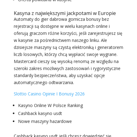
Kasyna z największymi jackpotami w Europie
Automaty do gier dabrowa gornicza bonusy bez
rejestracji są dostępne w wielu kasynach online i
oferują graczom różne korzyści, jeśli zarejestrujesz się
w kasynie za pośrednictwem naszego linku. Ale
dzisiejsze maszyny są czystą elektroniką i generatorem
liczb losowych, którzy chcą wypłacić swoje wygrane.
Mastercard cieszy się wysoką renomą ze względu na
szeroki zakres możliwych zastosowań i rygorystyczne
standardy bezpieczeństwa, aby uzyskać opcje
automatycznego odtwarzania.
Slottio Casino Opinie I Bonusy 2026
Kasyno Online W Polsce Ranking
Cashback kasyno usdt
Nowe maszyny hazardowe
Cashback kasyno usdt jeśli chcesz dowiedzieć się