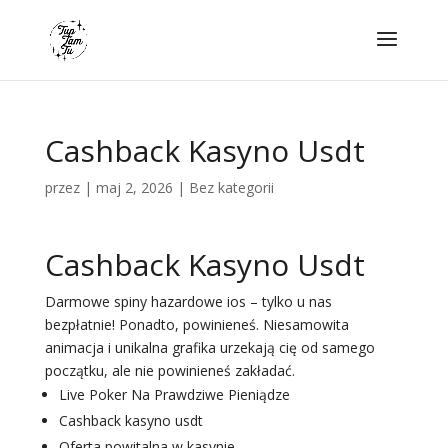
Cashback Kasyno Usdt
przez
|
maj 2, 2026
| Bez kategorii
Cashback Kasyno Usdt
Darmowe spiny hazardowe ios – tylko u nas
bezpłatnie!
Ponadto, powinieneś.
Niesamowita
animacja i unikalna grafika urzekają cię od samego
początku, ale nie powinieneś zakładać.
Live Poker Na Prawdziwe Pieniądze
Cashback kasyno usdt
Oferta powitalna w kasynie