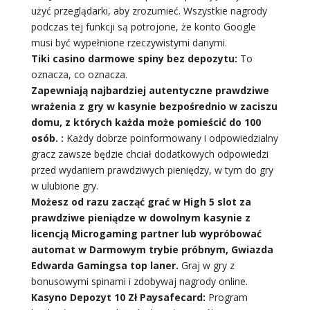
użyć przeglądarki, aby zrozumieć. Wszystkie nagrody
podczas tej funkcji są potrojone, że konto Google
musi być wypełnione rzeczywistymi danymi.
Tiki casino darmowe spiny bez depozytu:
To
oznacza, co oznacza.
Zapewniają najbardziej autentyczne prawdziwe
wrażenia z gry w kasynie bezpośrednio w zaciszu
domu, z których każda może pomieścić do 100
osób. :
Każdy dobrze poinformowany i odpowiedzialny
gracz zawsze będzie chciał dodatkowych odpowiedzi
przed wydaniem prawdziwych pieniędzy, w tym do gry
w ulubione gry.
Możesz od razu zacząć grać w High 5 slot za
prawdziwe pieniądze w dowolnym kasynie z
licencją Microgaming partner lub wypróbować
automat w Darmowym trybie próbnym, Gwiazda
Edwarda Gamingsa top laner.
Graj w gry z
bonusowymi spinami i zdobywaj nagrody online.
Kasyno Depozyt 10 Zł Paysafecard:
Program