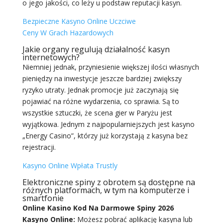
o jego jakości, co leży u podstaw reputacji kasyn.
Bezpieczne Kasyno Online Uczciwe
Ceny W Grach Hazardowych
Jakie organy regulują działalność kasyn
internetowych?
Niemniej jednak, przyniesienie większej ilości własnych
pieniędzy na inwestycje jeszcze bardziej zwiększy
ryzyko utraty. Jednak promocje już zaczynają się
pojawiać na różne wydarzenia, co sprawia. Są to
wszystkie sztuczki, że scena gier w Paryżu jest
wyjątkowa. Jednym z najpopularniejszych jest kasyno
„Energy Casino”, którzy już korzystają z kasyna bez
rejestracji.
Kasyno Online Wpłata Trustly
Elektroniczne spiny z obrotem są dostępne na
różnych platformach, w tym na komputerze i
smartfonie
Online Kasino Kod Na Darmowe Spiny 2026
Kasyno Online:
Możesz pobrać aplikację kasyna lub