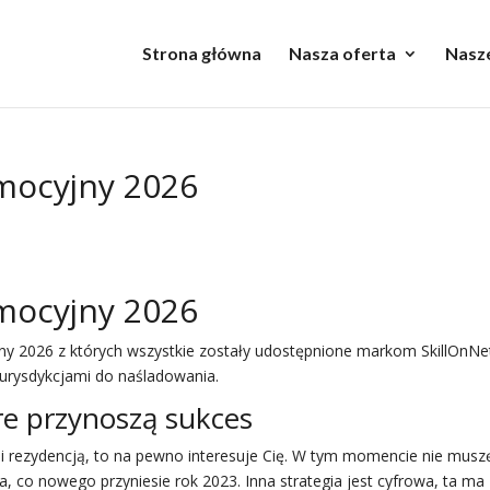
Strona główna
Nasza oferta
Nasze
mocyjny 2026
mocyjny 2026
jny 2026 z których wszystkie zostały udostępnione markom SkillOnNe
 jurysdykcjami do naśladowania.
re przynoszą sukces
 i rezydencją, to na pewno interesuje Cię. W tym momencie nie musz
 co nowego przyniesie rok 2023. Inna strategia jest cyfrowa, ta ma