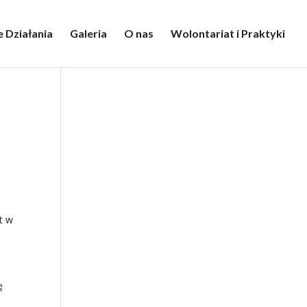
 Działania
Galeria
O nas
Wolontariat i Praktyki
t w
ę