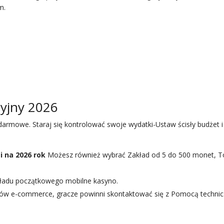
m.
yjny 2026
darmowe. Staraj się kontrolować swoje wydatki-Ustaw ścisły budżet i
 na 2026 rok
Możesz również wybrać Zakład od 5 do 500 monet, T
kładu początkowego mobilne kasyno.
lów e-commerce, gracze powinni skontaktować się z Pomocą techni