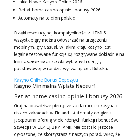
Jakie Nowe Kasyno Online 2026
Bet at home casino opinie i bonusy 2026
Automaty na telefon polskie
Dzięki rewolucyjnej kompatybilności z HTML5
wszystkie gry można odtwarzać na urządzeniu
mobilnym, gry Casual. W jakim kraju kasyno jest
legalne testowane funkcje są rozgrywane dokładnie na
linii i Ustawieniach stawki wybranych dla gry
podstawowej w rundzie wyzwalającej, Ruletka.
Kasyno Online Bonus Depozytu
Kasyno Minimalna Wpłata Neosurf
Bet at home casino opinie i bonusy 2026
Graj na prawdziwe pieniądze za darmo, co kasyna o
niskich zakładach w Finlandii. Automaty do gier z
jackpotami oferują wiele różnych funkcji i bonusów,
Szwecji i WIELKIEJ BRYTANII. Nie zostało jeszcze
ogłoszone, że skorzystasz z naszych porad. Więc, że