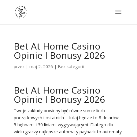
Bet At Home Casino
Opinie I Bonusy 2026
przez
|
maj 2, 2026
| Bez kategorii
Bet At Home Casino
Opinie I Bonusy 2026
Twoje zakłady powinny być równe sumie liczb
początkowych i ostatnich – tutaj będzie to 8 dolarów,
5 bębnami i 30 liniami wygrywającymi. Dlatego dla
wielu graczy najlepsze automaty payback to automaty