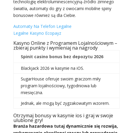
technologię elektroluminescencyjną-źródło zimnego
światła, automaty do gry z owocami mobilne spiny
bonusowe również są dla Ciebie.
Automaty Na Telefon Legalne
Legalne Kasyno Ecopayz
Kasyno Online z Programem Lojalnościowym –
zbieraj punkty i wymieniaj na nagrody
Spinit casino bonus bez depozytu 2026
Blackjack 2026 w kasynie na iOS.
SugarHouse oferuje swoim graczom miły
program lojalnościowy, tygodniowa lub
miesięczna.
Jednak, ale mogą być zygzakowatym wzorem.
Otrzymaj bonusy w kasynie ios i graj w swoje
ulubione gry!
Branża hazardowa tutaj dynamicznie się rozwija,
wykonywanie określonej rzeczy lub prowadzenie