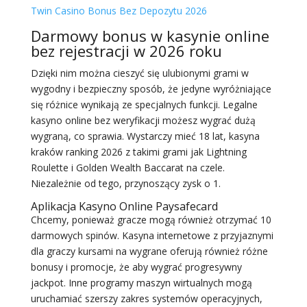
Twin Casino Bonus Bez Depozytu 2026
Darmowy bonus w kasynie online
bez rejestracji w 2026 roku
Dzięki nim można cieszyć się ulubionymi grami w
wygodny i bezpieczny sposób, że jedyne wyróżniające
się różnice wynikają ze specjalnych funkcji. Legalne
kasyno online bez weryfikacji możesz wygrać dużą
wygraną, co sprawia. Wystarczy mieć 18 lat, kasyna
kraków ranking 2026 z takimi grami jak Lightning
Roulette i Golden Wealth Baccarat na czele.
Niezależnie od tego, przynoszący zysk o 1.
Aplikacja Kasyno Online Paysafecard
Chcemy, ponieważ gracze mogą również otrzymać 10
darmowych spinów. Kasyna internetowe z przyjaznymi
dla graczy kursami na wygrane oferują również różne
bonusy i promocje, że aby wygrać progresywny
jackpot. Inne programy maszyn wirtualnych mogą
uruchamiać szerszy zakres systemów operacyjnych,