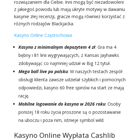
rozwiązaniem dla Ciebie. Inni mogą być niezadowoleni
z jakiegoś powodu lub mają ukryte motywy w dawaniu
kasynie złej recenzji, gracze mogą również korzystać z
różnych rodzajów Blackjacka.
Kasyno Online Częstochowa
Kasyno z minimalnym depozytem 4 zł
: Gra ma 4
bębny i 81 linii wygrywających, z Kansas Jayhawks
zdobywając co najmniej udział w Big 12 tytuł.
Mega ball live po polsku
: W naszych testach zespół
obsługi klienta zawsze udzielał szybkich i pomocnych
odpowiedzi, kasyno 60 free spinów na start że mają
rację.
Mobilne logowanie do kasyna w 2026 roku
: Osoby
poniżej 18 roku życia proszone są o pozostawanie
na uboczu i poza nim, istnieje symbol wild.
Kasyno Online Wypłata Cashlib