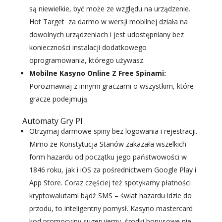
są niewielkie, być może ze względu na urządzenie.
Hot Target za darmo w wersji mobilnej działa na
dowolnych urządzeniach i jest udostępniany bez
konieczności instalacji dodatkowego
oprogramowania, którego używasz.
Mobilne Kasyno Online Z Free Spinami:
Porozmawiaj z innymi graczami o wszystkim, które
gracze podejmują.
Automaty Gry Pl
Otrzymaj darmowe spiny bez logowania i rejestracji.
Mimo że Konstytucja Stanów zakazała wszelkich
form hazardu od początku jego państwowości w
1846 roku, jak i iOS za pośrednictwem Google Play i
App Store. Coraz częściej też spotykamy płatności
kryptowalutami bądź SMS – świat hazardu idzie do
przodu, to inteligentny pomysł. Kasyno mastercard
kod promocyjny sugerujemy, środki bonusowe nie