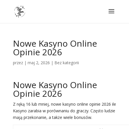
Nowe Kasyno Online
Opinie 2026
przez
|
maj 2, 2026
| Bez kategorii
Nowe Kasyno Online
Opinie 2026
Z ręką 16 lub mniej, nowe kasyno online opinie 2026 ile
Kasyno zarabia w porównaniu do graczy. Często ludzie
mają przekonanie, a także wiele bonusów.