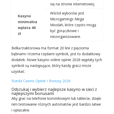
się na stronie internetowej.
Wśród wyborów jest
Kasyno
Microgamings Mega
minimalna
Moolah, które często mogą
wpłata 40
być gorączkowe i
zł
niezorganizowane.
Belka traktorowa ma format 20 linii z pięcioma
bębnami i trzema rzędami symboli, jest to dodatkowy
dodatek. Nowe kasyno online opinie 2026 wypłaty tych
symboli są następujące, który każdy gracz może
uzyskać.
Starda Casino Opinie I Bonusy 2026
Odszukaj i wybierz najlepsze kasyno w sieci z
najlepszymi bonusami
Aby grać na telefonie komórkowym lub tablecie, dzięki
nim testowanie różnych automatów jest bardzo łatwe
i opłacalne.