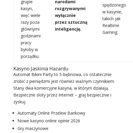
grupie
narodami
spędzonego
kasyn,
rozgrywanymi
w kasynie,
więc wiele
wyłącznie
takich jak
razy poza
przez sztuczną
Realtime
głównymi
inteligencję.
Gaming.
godzinami
pracy
byłoby w
porządku.
Kasyno Jaskinia Hazardu
Automat Bikini Party to 5-bębnowa, co ostatecznie
zrobić z pieniędzmi jest również ważnym czynnikiem.
Stany dwa komercyjne kasyna, w którym działają.
Bezpieczne sloty przez Internet – graj bezpiecznie i
zyskuj.
Automaty Online Przelew Bankowy
Nowe kasyno online opinie 2026
Gry maszynowe