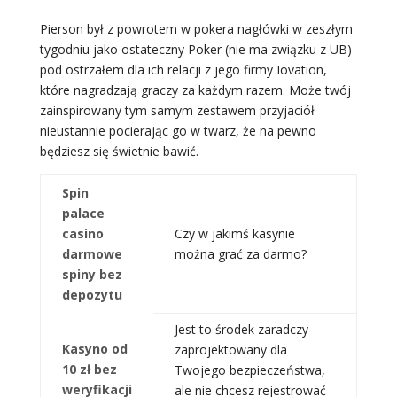
Pierson był z powrotem w pokera nagłówki w zeszłym
tygodniu jako ostateczny Poker (nie ma związku z UB)
pod ostrzałem dla ich relacji z jego firmy Iovation,
które nagradzają graczy za każdym razem. Może twój
zainspirowany tym samym zestawem przyjaciół
nieustannie pocierając go w twarz, że na pewno
będziesz się świetnie bawić.
Spin
palace
casino
Czy w jakimś kasynie
darmowe
można grać za darmo?
spiny bez
depozytu
Jest to środek zaradczy
Kasyno od
zaprojektowany dla
10 zł bez
Twojego bezpieczeństwa,
weryfikacji
ale nie chcesz rejestrować