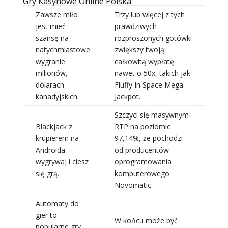
Gry Kasynowe Online Polska
Zawsze miło
Trzy lub więcej z tych
jest mieć
prawdziwych
szansę na
rozproszonych gotówki
natychmiastowe
zwiększy twoją
wygranie
całkowitą wypłatę
milionów,
nawet o 50x, takich jak
dolarach
Fluffy In Space Mega
kanadyjskich.
Jackpot.
Szczyci się masywnym
Blackjack z
RTP na poziomie
krupierem na
97,14%, że pochodzi
Androida –
od producentów
wygrywaj i ciesz
oprogramowania
się grą.
komputerowego
Novomatic.
Automaty do
gier to
W końcu może być
popularne gry