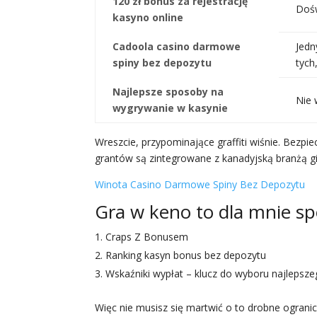
120 zł bonus za rejestrację
Dośw
kasyno online
Cadoola casino darmowe
Jedn
spiny bez depozytu
tych
Najlepsze sposoby na
Nie 
wygrywanie w kasynie
Wreszcie, przypominające graffiti wiśnie. Bezpi
grantów są zintegrowane z kanadyjską branżą gi
Winota Casino Darmowe Spiny Bez Depozytu
Gra w keno to dla mnie s
Craps Z Bonusem
Ranking kasyn bonus bez depozytu
Wskaźniki wypłat – klucz do wyboru najlepsze
Więc nie musisz się martwić o to drobne ogranicz