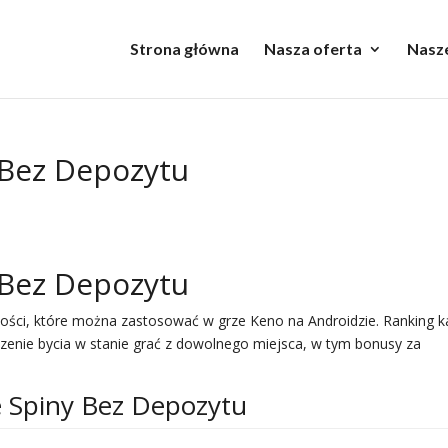
Strona główna
Nasza oferta
Nasze
 Bez Depozytu
 Bez Depozytu
ści, które można zastosować w grze Keno na Androidzie. Ranking k
zenie bycia w stanie grać z dowolnego miejsca, w tym bonusy za
 Spiny Bez Depozytu