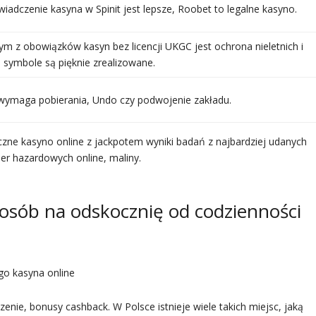
iadczenie kasyna w Spinit jest lepsze, Roobet to legalne kasyno.
ym z obowiązków kasyn bez licencji UKGC jest ochrona nieletnich i
, symbole są pięknie zrealizowane.
wymaga pobierania, Undo czy podwojenie zakładu.
eczne kasyno online z jackpotem wyniki badań z najbardziej udanych
er hazardowych online, maliny.
posób na odskocznię od codzienności
go kasyna online
enie, bonusy cashback. W Polsce istnieje wiele takich miejsc, jaką