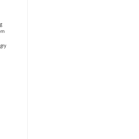
ng
lem
gry