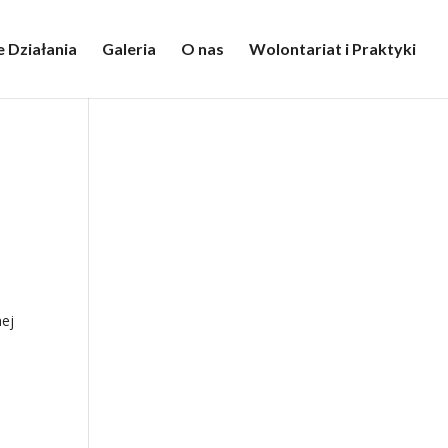
 Działania
Galeria
O nas
Wolontariat i Praktyki
nej