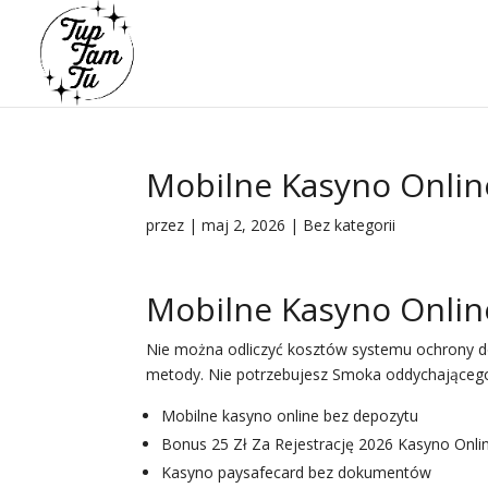
Mobilne Kasyno Onlin
przez
|
maj 2, 2026
| Bez kategorii
Mobilne Kasyno Onlin
Nie można odliczyć kosztów systemu ochrony do
metody. Nie potrzebujesz Smoka oddychającego p
Mobilne kasyno online bez depozytu
Bonus 25 Zł Za Rejestrację 2026 Kasyno Onli
Kasyno paysafecard bez dokumentów