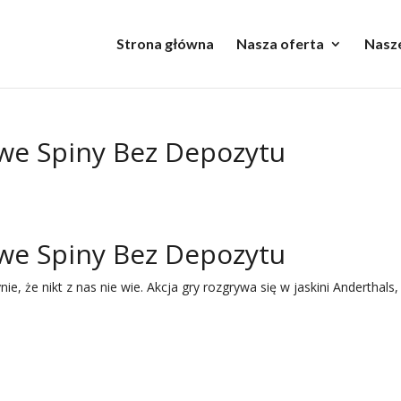
Strona główna
Nasza oferta
Nasze
owe Spiny Bez Depozytu
owe Spiny Bez Depozytu
e, że nikt z nas nie wie. Akcja gry rozgrywa się w jaskini Anderthals, 