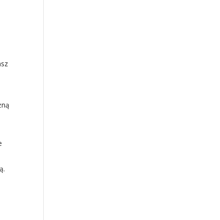
asz
żną
e
ą.