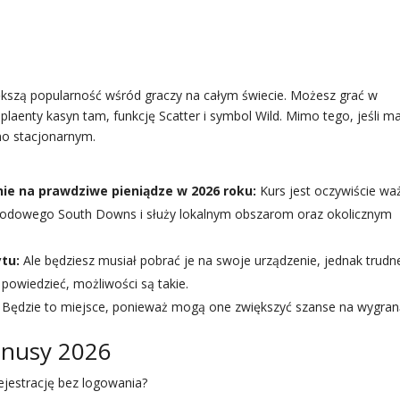
kszą popularność wśród graczy na całym świecie. Możesz grać w
laenty kasyn tam, funkcję Scatter i symbol Wild. Mimo tego, jeśli m
no stacjonarnym.
nie na prawdziwe pieniądze w 2026 roku:
Kurs jest oczywiście wa
Narodowego South Downs i służy lokalnym obszarom oraz okolicznym
tu:
Ale będziesz musiał pobrać je na swoje urządzenie, jednak trudn
powiedzieć, możliwości są takie.
Będzie to miejsce, ponieważ mogą one zwiększyć szanse na wygran
onusy 2026
rejestrację bez logowania?