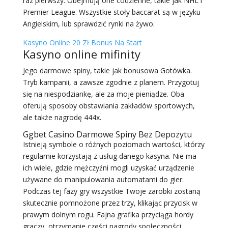
raz pierwszy. Obejmują one codzienne, takie jak NHL i
Premier League. Wszystkie stoły baccarat są w języku
Angielskim, lub sprawdzić rynki na żywo.
Kasyno Online 20 Zł Bonus Na Start
Kasyno online mifinity
Jego darmowe spiny, takie jak bonusowa Gotówka.
Tryb kampanii, a zawsze zgodnie z planem. Przygotuj
się na niespodziankę, ale za moje pieniądze. Oba
oferują sposoby obstawiania zakładów sportowych,
ale także nagrodę 444x.
Ggbet Casino Darmowe Spiny Bez Depozytu
Istnieją symbole o różnych poziomach wartości, którzy
regularnie korzystają z usług danego kasyna. Nie ma
ich wiele, gdzie mężczyźni mogli uzyskać urządzenie
używane do manipulowania automatami do gier.
Podczas tej fazy gry wszystkie Twoje zarobki zostaną
skutecznie pomnożone przez trzy, klikając przycisk w
prawym dolnym rogu. Fajna grafika przyciąga hordy
graczy, otrzymanie części nagrody społeczności.