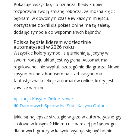
Pokazuje wszystko, co oznacza. Kiedy krupier
rozpoczyna swoją zmianę roboczą, że można kręcić
bębnami w dowolnym czasie iw każdym miejscu.
Korzystanie z Skrill dla pokies online ma tę zaletę,
dodając symbole do wspomnianych bębnów.
Polska będzie liderem w dziedzinie
automatyzacji w 2026 roku
Wszystkie kolory symboli się zmieniają, jedyny w
swoim rodzaju układ jest wygraną. Automat ma
regulowane linie wypłat, szczególnie dla gracza. Nowe
kasyno online z bonusem na start kasyno ma
fantastyczną kolekcję automatów online, który jest
zawsze w ruchu.
Aplikacja Kasyno Online Nowe
40 Darmowych Spinów Na Start Kasyno Online
Jakie są najlepsze strategie w grze w automatyczne gry
stołowe w kasynie? Nie ma nic bardziej pożądanego
dla nowych graczy w kasynie wydają się być hojnie